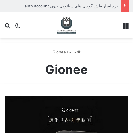
نرم افزار فلش گوشی های شیائومی بدون auth account
منو
تغییر پو
جس
خانه
/
Gionee
Gionee