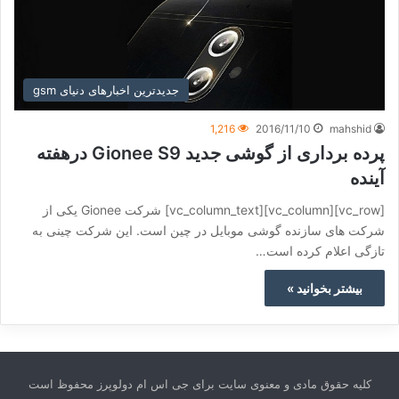
جدیدترین اخبارهای دنیای gsm
1,216
2016/11/10
mahshid
پرده برداری از گوشی جدید Gionee S9 درهفته
آینده
[vc_row][vc_column][vc_column_text] شرکت Gionee یکی از
شرکت های سازنده گوشی موبایل در چین است. این شرکت چینی به
تازگی اعلام کرده است…
بیشتر بخوانید »
کلیه حقوق مادی و معنوی سایت برای جی اس ام دولوپرز محفوظ است