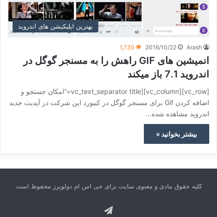
بهترین اپلیکیشن های اندروید
1,735
2016/10/22
Arash
انمیشین های GIF راهش را به مسنجر گوگل در
اندروید 7.1 باز میکند
[vc_row][vc_column][vc_text_separator title=”امکان جستجو و
اضافه کردن Gif برای مسنجر گوگل در کیبورد این شرکت در آپدیت جدید
اندروید مشاهده شده…
بیشتر بخوانید »
کلیه حقوق مادی و معنوی سایت برای جی اس ام دولوپرز محفوظ است
تلگرام