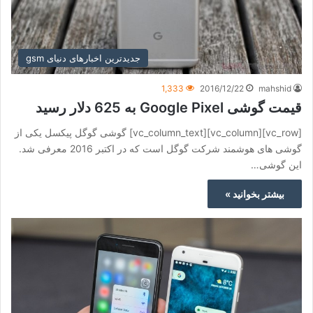
جدیدترین اخبارهای دنیای gsm
1,333
2016/12/22
mahshid
قیمت گوشی Google Pixel به 625 دلار رسید
[vc_row][vc_column][vc_column_text] گوشی گوگل پیکسل یکی از
گوشی های هوشمند شرکت گوگل است که در اکتبر 2016 معرفی شد.
این گوشی…
بیشتر بخوانید »