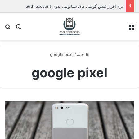
نرم افزار فلش گوشی های شیائومی بدون auth account
منو
تغییر پو
جس
خانه
/
google pixel
google pixel