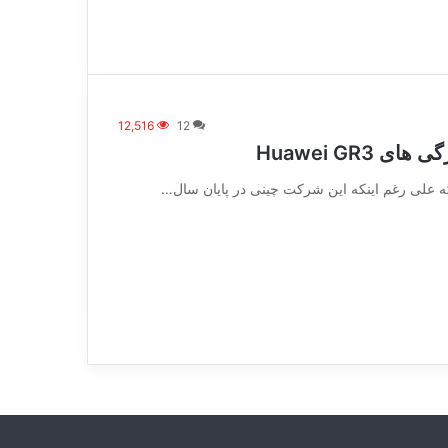
12,516
12
Huawei GR