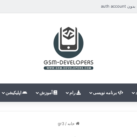
auth ac
برنامه نویسی
رام
آموزش
اپلیکیشن
خانه
/
gr3