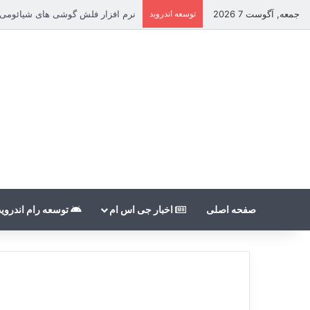
جمعه, آگوست 7 2026
توسعه اندروید
نرم افزار فلش گوشی های شیائومی بدون count
صفحه اصلی
اخبار جی اس ام
توسعه رام اندروید