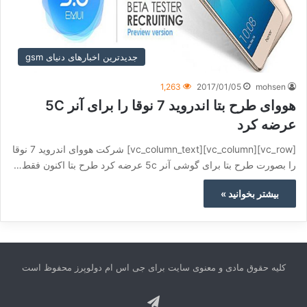
جدیدترین اخبارهای دنیای gsm
1,263
2017/01/05
mohsen
هووای طرح بتا اندروید 7 نوقا را برای آنر 5C
عرضه کرد
[vc_row][vc_column][vc_column_text] شرکت هووای اندروید 7 نوقا
را بصورت طرح بتا برای گوشی آنر 5c عرضه کرد طرح بتا اکنون فقط…
بیشتر بخوانید »
کلیه حقوق مادی و معنوی سایت برای جی اس ام دولوپرز محفوظ است
تلگرام