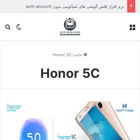
نرم افزار فلش گوشی های شیائومی بدون auth account
منو
تغییر پو
جس
خانه
/
Honor 5C
Honor 5C