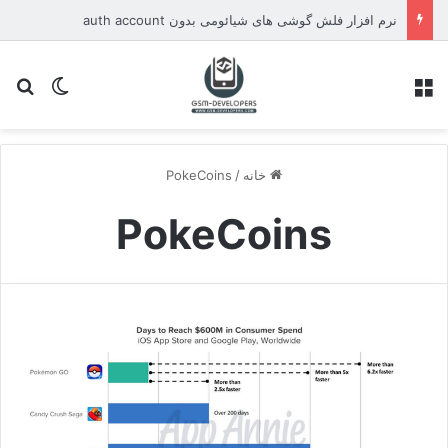
نرم افزار فلش گوشی های شیائومی بدون auth account
منو
تغییر پو
جس
خانه
/
PokeCoins
PokeCoins