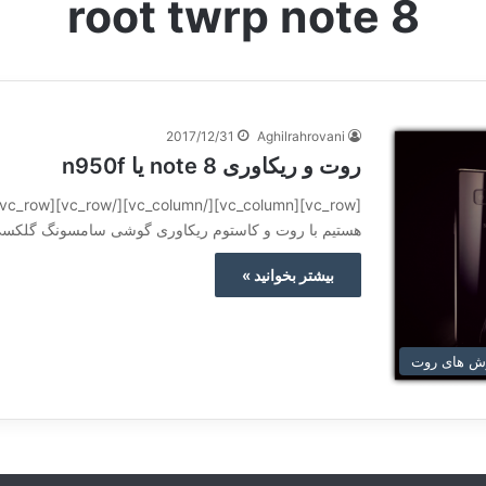
root twrp note 8
2017/12/31
Aghilrahrovani
روت و ریکاوری note 8 یا n950f
هستیم با روت و کاستوم ریکاوری گوشی سامسونگ گلکسی note8که میشه n950f در همین اول ک
بیشتر بخوانید »
ش های روت