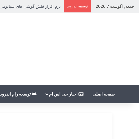
جمعه, آگوست 7 2026
توسعه اندروید
نرم افزار فلش گوشی های شیائومی بدون count
صفحه اصلی
اخبار جی اس ام
توسعه رام اندروید