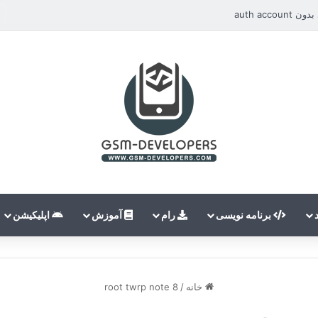
auth ac
برنامه نویسی
رام
آموزش
اپلیکیشن
خانه
/
root twrp note 8