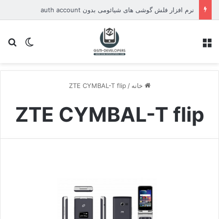
نرم افزار فلش گوشی های شیائومی بدون auth account
منو
تغییر پو
جس
خانه
/
ZTE CYMBAL-T flip
ZTE CYMBAL-T flip