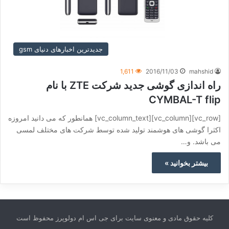
جدیدترین اخبارهای دنیای gsm
1,611
2016/11/03
mahshid
راه اندازی گوشی جدید شرکت ZTE با نام
CYMBAL-T flip
[vc_row][vc_column][vc_column_text] همانطور که می دانید امروزه
اکثرا گوشی های هوشمند تولید شده توسط شرکت های مختلف لمسی
می باشد. و…
بیشتر بخوانید »
کلیه حقوق مادی و معنوی سایت برای جی اس ام دولوپرز محفوظ است