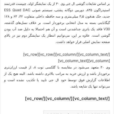
بر اساس شایعات گوشی ال جی وی ۳۰ از یک نمایشگر اولد، چیپست قدرتمند
اسنپدراگون ۸۳۵، دوربین دوگانه پشتی، سیستم صوتی ESS Quad DAC
جدید، جک هدفون ۳٫۵ میلی‌متری و سه حافظه داخلی متفاوت ۳۲، ۶۴ و ۱۲۸
گیگابایتی بسته به مدل انتخابی برخوردار است. بر خلاف نسل‌های گذشته،
V30 فاقد یک باتری جداشدنی است و آن هم احتمالا به دلیل ضد آب بودن
گوشی است. علاوه بر این، می‌توانیم انتظار یک نمایشگر دوم نیز در بالای
صفحه نمایش اصلی قرار خواهد داشت.
[/vc_column_text][/vc_column][/vc_row][vc_row]
[vc_column][vc_column_text]
وی ۳۰ متعهد می‌شود در مقایسه با گلکسی نوت ۸، از قیمت ارزان‌تری
برخوردار باشد و ارزش خرید به مراتب بالاتری داشته باشد. البته هیچ یک از
اطلاعات گزارش فوق توسط خود ال جی تایید یا تکذیب نشده است و
می‌تواند تنها یک شایعه باشد.
[/vc_column_text][/vc_column][/vc_row]