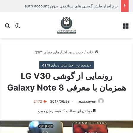
نرم افزار فلش گوشی های شیائومی بدون auth account
منو
تغییر پو
جس
خانه
/
جدیدترین اخبارهای دنیای gsm
جدیدترین اخبارهای دنیای gsm
رونمایی از گوشی LG V30
همزمان با معرفی Galaxy Note 8
2,172
2017/06/23
reza.seven
خواندن این مطلب 2 دقیقه زمان میبرد