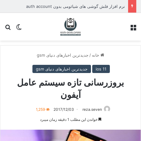
نرم افزار فلش گوشی های شیائومی بدون auth account
منو
تغییر پو
جس
خانه
/
جدیدترین اخبارهای دنیای gsm
ios 11
جدیدترین اخبارهای دنیای gsm
بروزرسانی تازه سیستم عامل
آیفون
1,259
2017/12/03
reza.seven
خواندن این مطلب 1 دقیقه زمان میبرد