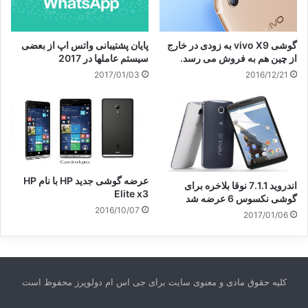
گوشی vivo X9 به زودی در خارج
پایان پشتیبانی واتس اپ از بعضی
از چین هم به فروش می رسد.
سیستم عاملها در 2017
2017/01/03
2016/12/21
عرضه گوشی جدید HP با نام HP
اندروید 7.1.1 نوقا بلاخره برای
Elite x3
گوشی نکسوس 6 عرضه شد
2016/10/07
2017/01/06
کلیه حقوق مادی و معنوی سایت برای جی اس ام دولوپرز محفوظ است