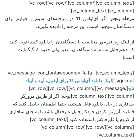
[/vc_column_text][/vc_column][/vc_row][vc_row]
[vc_column][vc_column_text]
مرحله پنجم:
اگر آی‌او‌اس 11 در مرحله‌های سوم و چهارم برای
دستگاهتان موجود است، این مرحله را نادیده بگیرید.
از لینک زیر فیرم‌ور متناسب با دستگاهتان را دانلود کنید (توجه کنید
که حجم فایل بسته به دستگاهتان متغیر ولی حدودا 2 گیگابایت
است):
[/vc_column_text][vc_message icon_fontawesome=”fa fa-
sign-out”]
لینک دانلود آی‌او‌اس 11 برای آیفون، آیپد و آیپاد
تاچ
[/vc_message][/vc_column][/vc_row][vc_row]
[vc_column][vc_column_text]توجه: اگر از طریق مرورگر
سافاری در حال دانلود فایل هستید، حتما اطمینان حاصل کنید که
قابلیت آن‌زیپ کردن خودکار فایل غیرفعال باشد یا به جای سافاری
از کروم یا فایرفاکس استفاده کنید.[/vc_column_text]
[/vc_column][/vc_row][vc_row][vc_column]
[vc_column_text]