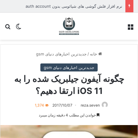
نرم افزار فلش گوشی های شیائومی بدون auth account
منو
تغییر پو
جس
خانه
/
جدیدترین اخبارهای دنیای gsm
جدیدترین اخبارهای دنیای gsm
چگونه آیفون جیلبریک شده را به
iOS 11 ارتقا دهیم؟
1,374
2017/10/07
reza.seven
خواندن این مطلب 4 دقیقه زمان میبرد