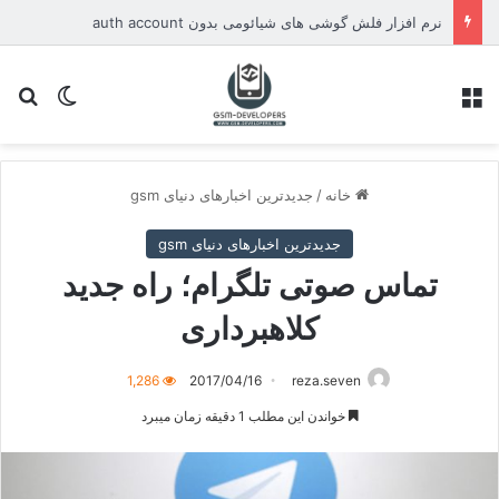
نرم افزار فلش گوشی های شیائومی بدون auth account
منو
تغییر پو
جس
خانه
/
جدیدترین اخبارهای دنیای gsm
جدیدترین اخبارهای دنیای gsm
تماس صوتی تلگرام؛ راه جدید
کلاهبرداری
1,286
2017/04/16
reza.seven
خواندن این مطلب 1 دقیقه زمان میبرد