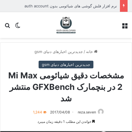
نرم افزار فلش گوشی های شیائومی بدون auth account
منو
تغییر پو
جس
خانه
/
جدیدترین اخبارهای دنیای gsm
جدیدترین اخبارهای دنیای gsm
مشخصات دقیق شیائومی Mi Max
2 در بنچمارک GFXBench منتشر
شد
1,244
2017/04/08
reza.seven
خواندن این مطلب 1 دقیقه زمان میبرد