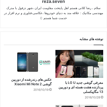
reza.seven
سلام ، رضا کلانی هستم اهل پایتخت مقاومت ایران ،شهر دزفول با مدرک
مهندسی مکانیک : علاقه مند به دنیای خودروها ،عکاسی،فناوری و نرم افزار در
خدمت شما هستم :)
نوشته های مشابه
عکس های رندرشده از دوربین
معرفی گوشی جدید LG U با
گوشی Xiaomi Mi Note 2
پردازنده هشت هسته ای و دوربین
2016/10/19
13 مگاپیکسلی
2016/10/28