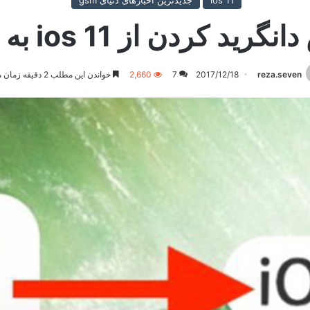
ios 11
جدیدترین اخبارهای دنیای gsm
د کردن از ios 11 به ios 10
reza.seven
2017/12/18
7
2,660
خواندن این مطلب 2 دقیقه زمان میبرد