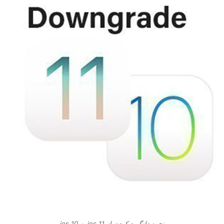
نحوه دانگرید کردن از ios 11 به ios 10