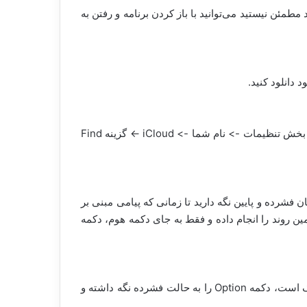
دا مطمئن شوید که آخرین نسخه iTunes را بر روی رایانه خود نصب شده دارید. اگر از به‌روز بودن نسخه iTunes خود مطمئن نیستید می‌توانید با باز کردن برنامه و رفتن به
د دانلود کنید.
مرحله 3: در این مرحله تنها کاری که باید انجام دهید، غیرفعال کردن سرویس Find My iPhone است. شما می‌توانید با رفتن به بخش تنظیمات -> نام شما -> iCloud -> گزینه Find
خود به صورت همزمان فشرده و پایین نگه دارید تا زمانی که پیامی مبنی بر
هر شود. اگر از آیفون 7 یا بالاتر استفاده می‌کند، باید همین روند را انجام داده و فقط به جای دکمه هوم، دکمه
مرحله 5: پس از انجام این کار، اگر از رایانه ویندوزی استفاده می‌کنید دکمه Shift را پایین نگه دارید و اگر سیستم شما از نوع مک است، دکمه Option را به حالت فشرده نگه داشته و