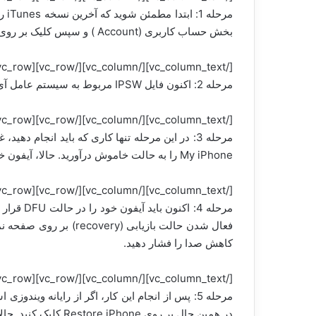
بخش حساب کاربری (Account ) و سپس کلیک بر روی Check for Available Downloads از این مسئله اطمینان حاصل کنید.
[/vc_column_text][/vc_column][/vc_row][vc_row][vc_column][vc_column_text]
مرحله 2: اکنون فایل IPSW مربوط به سیستم عامل آی او اس 11 را با مراجعه به
[/vc_column_text][/vc_column][/vc_row][vc_row][vc_column][vc_column_text]
My iPhone را به حالت خاموش درآورید. حالا، آیفون خود را به کامپیوتر وصل کنید.
[/vc_column_text][/vc_column][/vc_row][vc_row][vc_column][vc_column_text]
مرحله 4:
کاهش صدا را فشار دهید.
[/vc_column_text][/vc_column][/vc_row][vc_row][vc_column][vc_column_text]
در همین حال بر روی Restore iPhone کلیک کنید. حالا فایل IPSW را که قبلاً در لپ تاپ خود دانلود کرده اید، انتخاب کنید.