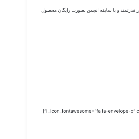
ر قدرتمند و با سابقه انجمن بصورت رایگان محصول
[/vc_column_text][vc_text_separator title=”ثبت نام” i_icon_fontawesome=”fa fa-envelope-o” color=”sky” style=”dotted” border_width=”5″ add_icon=”true”]