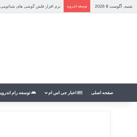
شنبه, آگوست 8 2026
توسعه اندروید
نرم افزار فلش گوشی های شیائومی بدون count
صفحه اصلی
اخبار جی اس ام
توسعه رام اندروید