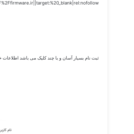
link=”url:https%3A%2F%2Ffirmware.ir||target:%20_blank|rel:nofollow”][vc_column_text]از گ
ثبت نام بسیار آسان و با چند کلیک می باشد اطلاعات خو