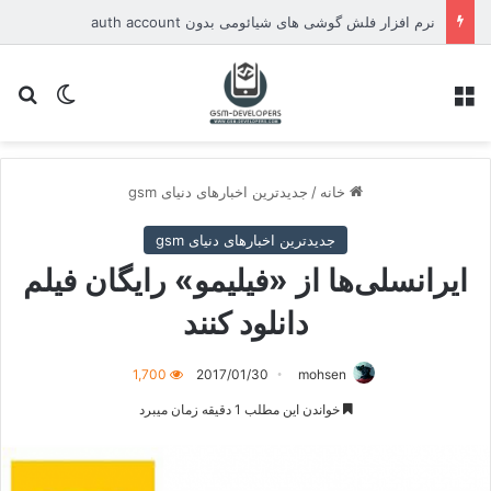
نرم افزار فلش گوشی های شیائومی بدون auth account
منو
تغییر پو
جس
خانه
/
جدیدترین اخبارهای دنیای gsm
جدیدترین اخبارهای دنیای gsm
ایرانسلی‌ها از «فیلیمو» رایگان فیلم
دانلود کنند
1,700
2017/01/30
mohsen
خواندن این مطلب 1 دقیقه زمان میبرد