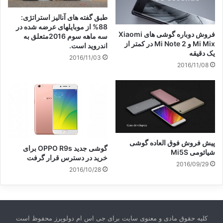
طبق گفته های آنالیز استراتژی:
88% از موبایلهای عرضه شده در
فروش دوباره گوشی های Xiaomi
سه ماهه سوم 2016متعلق به
Mi Mix و Mi Note 2 در کمتر از
اندروید است.
یک دقیقه
2016/11/03
2016/11/08
پیش فروش فوق العاده گوشی
گوشی جدید OPPO R9s برای
شیائومی Mi5S
خرید در دسترس قرار گرفت
2016/09/29
2016/10/28
کلیه حقوق مادی و معنوی سایت برای جی اس ام دولوپرز محفوظ است