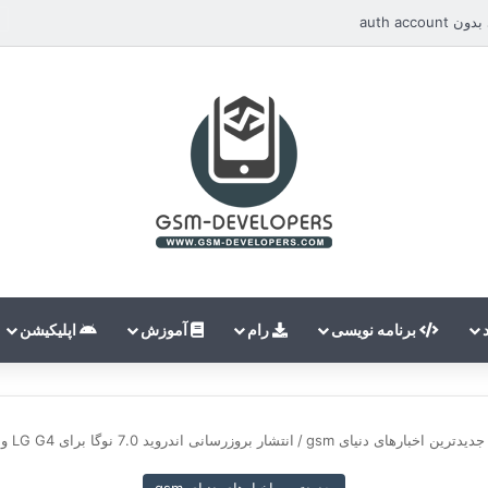
auth ac
برنامه نویسی
رام
آموزش
اپلیکیشن
جدیدترین اخبارهای دنیای gsm
/
انتشار بروزرسانی اندروید 7.0 نوگا برای LG G4 و LG V10