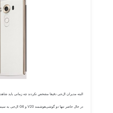
البته مدیران ال‌جی دقیقا مشخص نکردند چه زمانی باید شاهد انتشار باشیم. البته
در حال حاضر تنها دو گوشی‌هوشمند V20 و G6 ال‌جی به سیستم‌عامل اندروید 7.0 نوگا مجهز هستند و باید منتظر بود تا ال‌جی آپدیت را شامل کاربران دیگر محصولات خود کند.