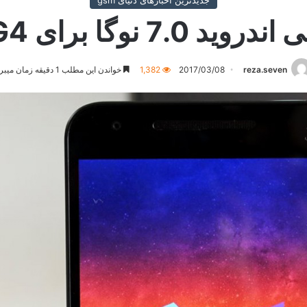
جدیدترین اخبارهای دنیای gsm
ا برای LG G4 و LG V10
reza.seven
2017/03/08
1,382
خواندن این مطلب 1 دقیقه زمان میبرد