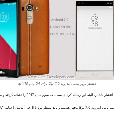
انتشار بروزرسانی اندروید 7.0 نوگا برای lg G4 و lg V10
 این رسانه کره‌ای سه ماهه سوم سال 2017 را نشانه گرفته و مشخص کرده است.