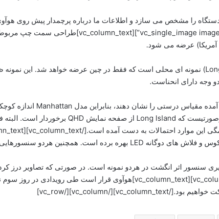
 آمریکا) عرضه می شود.
طراحی سمت راست نیز، با نام جزیره بزرگ (Long Island) نمونه ای محلی است که فقط در چین عرضه
و وجه دارای انحناست.
نکته ی قابل توجه این است که چنا
صفحه نمایشی با وضوح 1080p بهره مند است. این درصورت
 سنسور اثر انگشت در هردو نمونه است. در صورتی که تصاویر درز کرده 
vc_column_text][/vc_co]