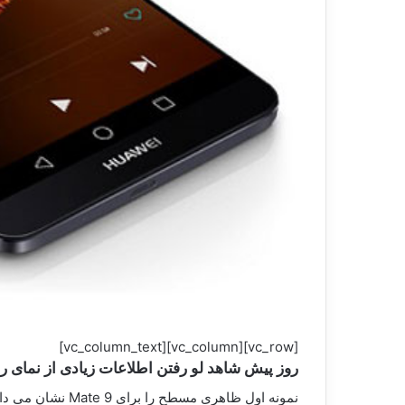
[vc_row][vc_column][vc_column_text]
روز پیش شاهد لو رفتن اطلاعات زیادی از نمای روبه رویی نسل جدید Mate هوآوی بودیم؛ تصاویری که نشان د
نمونه اول ظاهری مسطح را برای Mate 9 نشان می داد ولی نمونه دوم انحنایی در دو لبه شبیه طراحی مدل های Edge در سامسونگ بود.