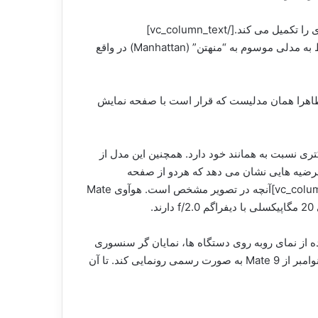
امروز نیز، تصاویری به بیرون درز کرده که نمای پشتی دستگاه را مشخص می سازد و اطلاعات ما درباره پرچمدار پیش روی هوآوی را تکمیل می کند.[/vc_column_text]
[vc_single_image image=”11909″ img_size=”large” alignment=”center”][vc_column_text]طراحی سمت چپ مربوط به مدلی موسوم به “منهتن” (Manhattan) در واقع
 خواهد شد. این نمونه ظاهرا همان مدلیست که قرار است با صفحه نمایش
نچه تصاویر به دست آمده مقیاس درستی را نشان دهند، بنابراین مدل Manhattan اندازه کوچکتری نسبت به همانند خود دارد. همچنین این مدل از
یست که Long Island از صفحه نمایش QHD برخوردار است. البته فرضیه هایی نشان می دهد که هردو از صفحه
نمایشهایی با اندازه 5.9 اینچ استفاده می کنند. البته همگی این موارد احتمالات به دست آمده است.[/vc_column_text][vc_column_text]آنچه در تصویر مشخص است. هوآوی Mate
از نمای روبه روی دستگاه ها، نمایان گر سنسوری
در پایین صفحه نمایش در Long Island بود.[/vc_column_text][vc_column_text]هوآوی قرار است طی رویدادی در روز سوم نوامبر از Mate 9 به صورت رسمی رونمایی کند. تا آن