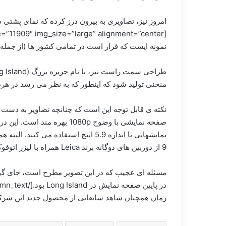
نمونه ایست که قرار است در تمامی کشور ها (از جمله
منحنی تولید شود که اینطور که به نظر می رسد در هرد
9 از دوربین های دوگانه برند Leica همراه با لیزر اتوفوکوس و فلاش های دوگانه LED بهره برده است. همچنین هردو سنسورهایی 20 مگاپیکسلی با دیفراگم f/2.0 دارند.
مسئله ای عجیب که در این تصویر مطرح است، جای گیری
زمان همچنان شاهد شایعاتی از محصول جدید این شرکت خواهیم بود.[/lumn][/vc_row