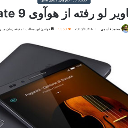
جدیدترین اخبارهای دنیای gsm
یر لو رفته از هوآوی Mate 9
محمد قاسمی
2016/10/14
1,350
خواندن این مطلب 1 دقیقه زمان میبرد