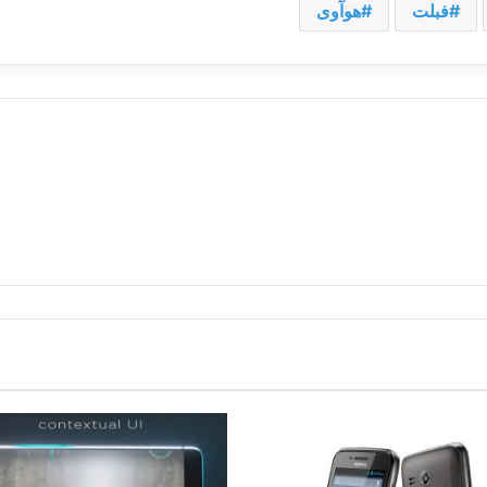
فبلت
هوآوی