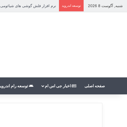
شنبه, آگوست 8 2026
توسعه اندروید
نرم افزار فلش گوشی های شیائومی بدون count
صفحه اصلی
اخبار جی اس ام
توسعه رام اندروید