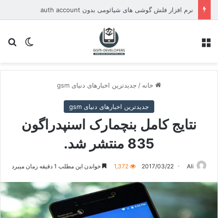
نرم افزار فلش گوشی های شیائومی بدون auth account
منو
تغییر پو
جس
خانه
/
جدیدترین اخبارهای دنیای gsm
جدیدترین اخبارهای دنیای gsm
نتایج کامل بنچمارک اسنپدراگون
835 منتشر شد.
Ali
2017/03/22
1,372
خواندن این مطلب 1 دقیقه زمان میبرد