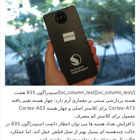
[/vc_column_text][vc_column_text]اسنپدراگون 835 هشت
هسته پردازشی مبتنی بر معماری آرم دارد: چهار هسته تغییر یافته
Cortex-A73 برای کلاستر اصلی و چهار هسته Cortex-A53
معمول برای کلاستر کم مصرف.
با افزایش تعداد هسته ها می توان انتظار داشت اسنپدراگون 835 در
حالت چندهسته ای بسیار بهتر از نسل قبلش عمل کند، اما عملکرد
حالت تک هسته ای نباید تفاوت چندانی داشته باشد.