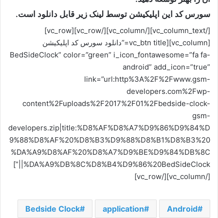
سورس کد این اپلیکیشن توسط لینک زیر قابل دانلود است.
[/vc_column_text][/vc_column][/vc_row][vc_row]
[vc_column][vc_btn title=”دانلود سورس کد اپلیکیشن
BedSideClock” color=”green” i_icon_fontawesome=”fa fa-
android” add_icon=”true”
link=”url:http%3A%2F%2Fwww.gsm-
developers.com%2Fwp-
content%2Fuploads%2F2017%2F01%2Fbedside-clock-
gsm-
developers.zip|title:%D8%AF%D8%A7%D9%86%D9%84%D
9%88%D8%AF%20%D8%B3%D9%88%D8%B1%D8%B3%20
%DA%A9%D8%AF%20%D8%A7%D9%BE%D9%84%DB%8C
%DA%A9%DB%8C%D8%B4%D9%86%20BedSideClock||”]
[/vc_column][/vc_row]
Bedside Clock
application
Android