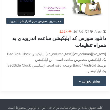
جدیدترین سورس نرم افزارهای اندروید
2,334
2017/01/24
Arash
دانلود سورس کد اپلیکیشن ساعت اندرویدی به
همراه تنظیمات
[vc_row][vc_column][vc_column_text] اپلیکیشن BedSide Clock
یک اپلیکیشن مخصوص ساعت است. این اپلیکیشن
توسط Basic4Android توسعه یافته است. اپلیکیشن BedSide Clock
یک اپلیکیشن…
بیشتر بخوانید »
کلیه حقوق مادی و معنوی سایت برای جی اس ام دولوپرز محفوظ است