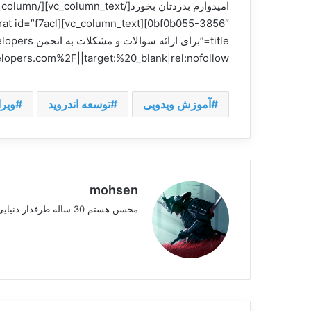
pers.com%2F||target:%20_blank|rel:nofollow”][/vc_column][/vc_row]
آموزش ویدویی
توسعه اندروید
ویرا
mohsen
محسن هستم 30 ساله طرفدار دنیایی متنوع اندروید و کاستوم رامها در Gsm-Developers