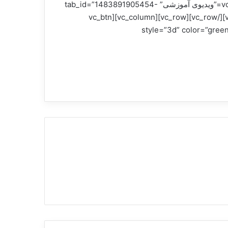
امیدوارم بدردتان بخورد[/vc_column_text][/vc_column][/vc_row][vc_row][vc_column][vc_tta_tour][vc_tta_section title=”ویدیوی آموزشی” tab_id=”1483891905454-
0bf0b055-3856″][vc_column_text][aparat id=”f7acl”][/vc_column_text][/vc_tta_section][/vc_tta_tour][/vc_column][/vc_row][vc_row][vc_column][vc_btn
style=”3d” color=”green” link=”url:http%3A%2F%2F-