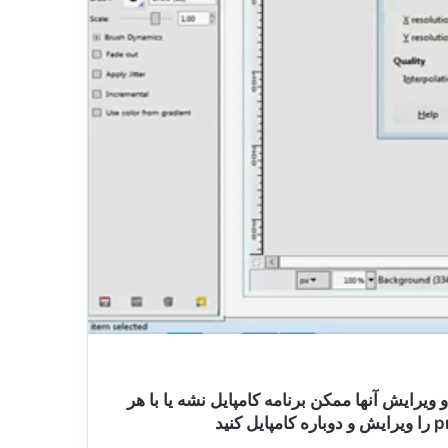
لام در ویرایش فایلهای رام یا خود برنامه ها همیشه عکسهای png وجود دارند که بعد از باز کردن فایلهای APK و ویرایش آنها ممکن برنامه کامپایل نشه یا با هر