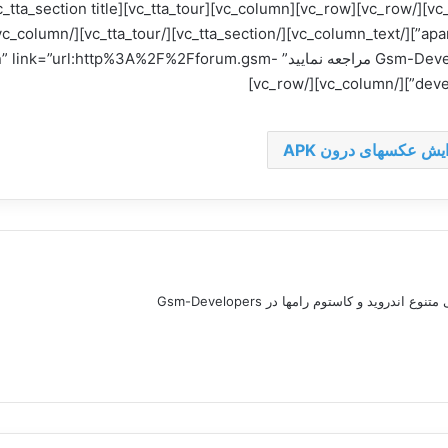
title=”برای ارائه سوالات و مشکلات به انجمن Gsm-Developers مراجعه نمایید” forum.gsm
develo
یش عکسهای درون APK