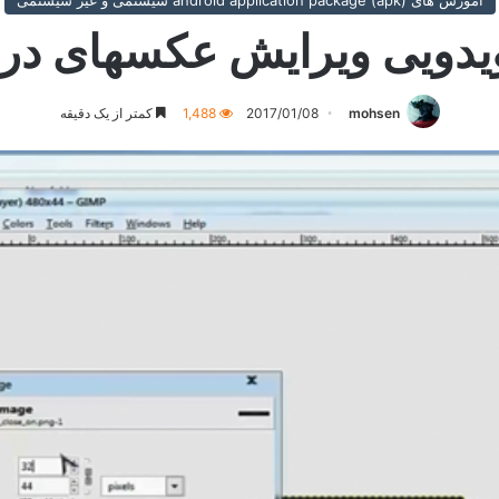
آموزش های (android application package (apk سیستمی و غیر سیستمی
دویی ویرایش عکسهای درون 
mohsen
2017/01/08
1,488
کمتر از یک دقیقه