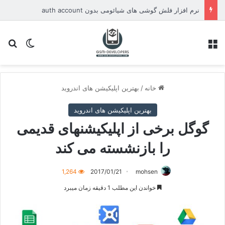
نرم افزار فلش گوشی های شیائومی بدون auth account
منو
تغییر پو
جس
خانه
/
بهترین اپلیکیشن های اندروید
بهترین اپلیکیشن های اندروید
گوگل برخی از اپلیکیشنهای قدیمی
را بازنشسته می کند
1,264
2017/01/21
mohsen
خواندن این مطلب 1 دقیقه زمان میبرد