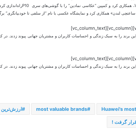
پس از عرضه سری P10، هواوی با مجله
ساعتچی لندن» همکاری کرد و نمایشگاه عکسی با نام “از سلفی تا خودبیانگری” برگز
Huawei's most 
most valuable brands
ارزش‌ترین 
رار گرفت !