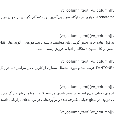
بر اساس گزارش موسسات تحقیقاتی همچون IDC، SA و Trendforce، هواوی در جایگاه سوم بزرگترین تولید
وش رسیده است.
سری P10 در رنگ‌های جدید با همکاری مشترک PANTONE – Greenery عرضه شد و مورد استقبال بسیاری از 
مکان‌های مختلف می‌توانند به سیستم پانتون مراجعه کنند تا مطمئن شوند رنگ مورد ا
بی هواوی در سطح جهانی یکپارچه شده و نوآوری‌هایی در برنامه‌های بازاریابی داشته