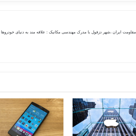
مقاومت ایران ،شهر دزفول با مدرک مهندسی مکانیک : علاقه مند به دنیای خودروها