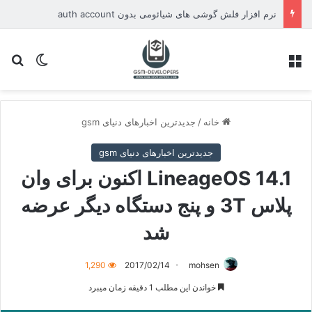
نرم افزار فلش گوشی های شیائومی بدون auth account
منو
تغییر پو
جس
خانه
/
جدیدترین اخبارهای دنیای gsm
جدیدترین اخبارهای دنیای gsm
LineageOS 14.1 اکنون برای وان
پلاس 3T و پنج دستگاه دیگر عرضه
شد
1,290
2017/02/14
mohsen
خواندن این مطلب 1 دقیقه زمان میبرد