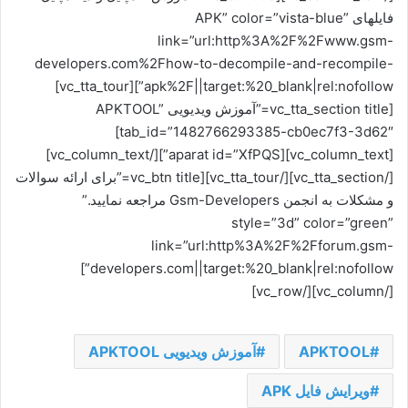
فایلهای APK” color=”vista-blue”
link=”url:http%3A%2F%2Fwww.gsm-
developers.com%2Fhow-to-decompile-and-recompile-
apk%2F||target:%20_blank|rel:nofollow”][vc_tta_tour]
[vc_tta_section title=”آموزش ویدیویی APKTOOL”
tab_id=”1482766293385-cb0ec7f3-3d62″]
[vc_column_text][aparat id=”XfPQS”][/vc_column_text]
[/vc_tta_section][/vc_tta_tour][vc_btn title=”برای ارائه سوالات
و مشکلات به انجمن Gsm-Developers مراجعه نمایید.”
style=”3d” color=”green”
link=”url:http%3A%2F%2Fforum.gsm-
developers.com||target:%20_blank|rel:nofollow”]
[/vc_column][/vc_row]
APKTOOL
آموزش ویدیویی APKTOOL
ویرایش فایل APK