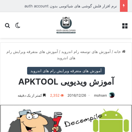
نرم افزار فلش گوشی های شیائومی بدون auth account
منو
تغییر پو
جس
خانه
/
آموزش های توسعه رام اندروید
/
آموزش های متفرقه ویرایش رام
های اندروید
آموزش های متفرقه ویرایش رام های اندروید
آموزش ویدیویی APKTOOL
mohsen
2016/12/26
2,352
کمتر از یک دقیقه