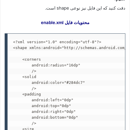
دقت کنید که این فایل نیز نوعی shape است.
محتویات فایل enable.xml
<?xml version="1.0" encoding="utf-8"?>

<shape xmlns:android="http://schemas.android.com/ap
    <corners

        android:radius="16dp"

        />

    <solid

        android:color="#284dc7"

        />

    <padding

        android:left="0dp"

        android:top="0dp"

        android:right="0dp"

        android:bottom="0dp"

        />

    <size
