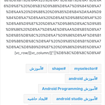
88%D8%B1%D8%AA%20%D8%A7%D8%B1%D8%A7%D8%A
6%D9%87%20%D8%B3%D9%88%D8%A7%D9%84%D8%A7
%D8%AA%20%D9%88%20%D9%85%D8%B4%DA%A9%D9
%84%D8%A7%D8%AA%20%D8%AE%D9%88%D8%AF%20
%D8%A8%D9%87%20%D8%A7%D9%86%D8%AC%D9%85
%D9%86%20%D8%A7%D8%AE%D8%AA%D8%B5%D8%A7
%D8%B5%DB%8C%20%D8%A7%D9%86%D8%AF%D8%B1
%D9%88%DB%8C%D8%AF%20%D9%85%D8%B1%D8%A7
%D8%AC%D8%B9%D9%87%20%D9%86%D9%85%D8%A7
%DB%8C%DB%8C%D8%AF||”][/vc_column][/vc_row]
myselector
shape
آموزش
آموزش android
آموزش Android Programming
آموزش android studio
ایجاد حاشیه