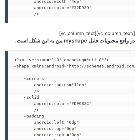
        android:width="4dp"

        android:color="#32D93D"

        />
[/vc_column_text][vc_column_text]
در واقع محتویات فایل myshape من به این شکل است.
<?xml version="1.0" encoding="utf-8"?>

<shape xmlns:android="http://schemas.android.com/ap
    <corners

        android:radius="11dp"

        />

    <solid

        android:color="#DE983C"

        />

    <padding

        android:left="0dp"

        android:top="0dp"

        android:right="0dp"
