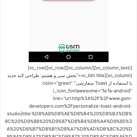
[/vc_column_text][/vc_column][/vc_row][vc_row]
[vc_column][vc_btn title=”بخش سی و هشتم: طراحی لایه جدید
با استفاده از Toast سفارشی” color=”green”
i_icon_fontawesome=”fa fa-android”
link=”url:http%3A%2F%2Fwww.gsm-
developers.com%2Fpersonalize-toast-android-
studio|title:%D8%A8%D8%AE%D8%B4%20%D8%B3%DB%
8C%20%D9%88%20%D9%87%D8%B4%D8%AA%D9%85%3
A%20%D8%B7%D8%B1%D8%A7%D8%AD%DB%8C%20%D
9%84%D8%A7%DB%8C%D9%87%20%D8%AC%D8%AF%D