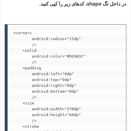
در داخل تگ shape، کدهای زیر را کپی کنید.
<corners

        android:radius="11dp"

        />

    <solid

        android:color="#DE983C"

        />

    <padding

        android:left="0dp"

        android:top="0dp"

        android:right="0dp"

        android:bottom="0dp"

        />

    <size

        android:width="270dp"

        android:height="60dp"

        />

    <stroke
