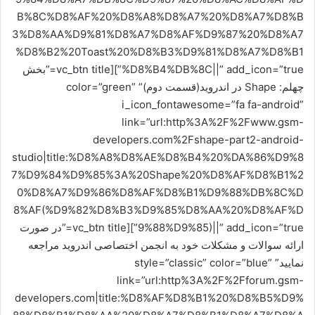
B%8C%D8%AF%20%D8%A8%D8%A7%20%D8%A7%D8%B
3%D8%AA%D9%81%D8%A7%D8%AF%D9%87%20%D8%A7
%D8%B2%20Toast%20%D8%B3%D9%81%D8%A7%D8%B1
%D8%B4%DB%8C||” add_icon=”true”][vc_btn title=”بخش
چهلم: Shape در اندروید(قسمت دوم)” color=”green”
i_icon_fontawesome=”fa fa-android”
link=”url:http%3A%2F%2Fwww.gsm-
developers.com%2Fshape-part2-android-
studio|title:%D8%A8%D8%AE%D8%B4%20%DA%86%D9%8
7%D9%84%D9%85%3A%20Shape%20%D8%AF%D8%B1%2
0%D8%A7%D9%86%D8%AF%D8%B1%D9%88%DB%8C%D
8%AF(%D9%82%D8%B3%D9%85%D8%AA%20%D8%AF%D
9%88%D9%85)||” add_icon=”true”][vc_btn title=”در صورت
ارائه سوالات و مشکلات خود به انجمن اختصاصی اندروید مراجعه
نمایید” style=”classic” color=”blue”
link=”url:http%3A%2F%2Fforum.gsm-
developers.com|title:%D8%AF%D8%B1%20%D8%B5%D9%