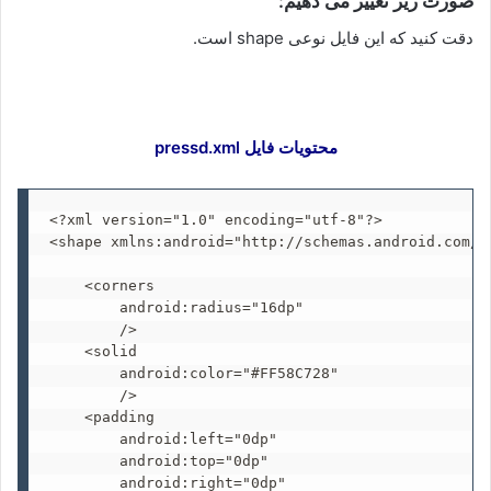
صورت زیر تغییر می دهیم:
دقت کنید که این فایل نوعی shape است.
محتویات فایل pressd.xml
<?xml version="1.0" encoding="utf-8"?>

<shape xmlns:android="http://schemas.android.com/ap
    <corners

        android:radius="16dp"

        />

    <solid

        android:color="#FF58C728"

        />

    <padding

        android:left="0dp"

        android:top="0dp"

        android:right="0dp"
