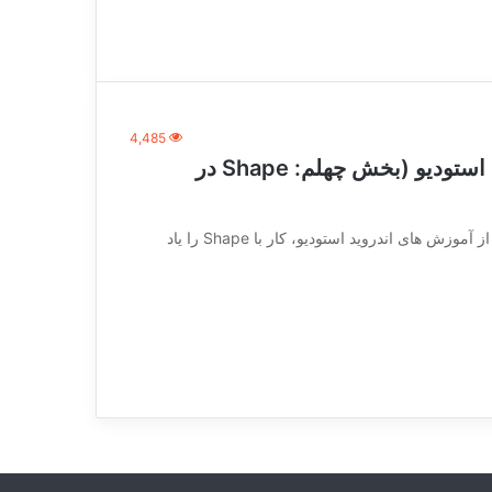
4,485
“آموزش برنامه نویسی اندروید با اندروید استودیو (بخش چهلم: Shape در
[vc_row][vc_column][vc_column_text] در بخش قبلی از آموزش های اندروید استودیو، کار با Shape را یاد