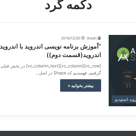
دکمه گرد
2016/12/20
Arash
اندروید(قسمت دوم))
گرفتیم. فهمیدیم که Shape در اصل…
بیشتر بخوانید »
وید استودیو