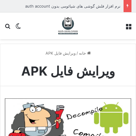
نرم افزار فلش گوشی های شیائومی بدون auth account
منو
تغییر پو
جس
خانه
/
ویرایش فایل APK
ویرایش فایل APK