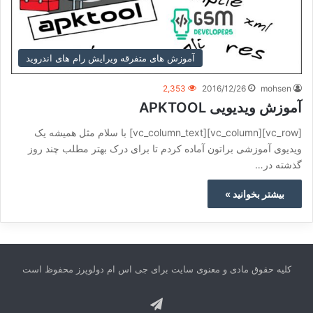
آموزش های متفرقه ویرایش رام های اندروید
2,353
2016/12/26
mohsen
آموزش ویدیویی APKTOOL
[vc_row][vc_column][vc_column_text] با سلام مثل همیشه یک
ویدیوی آموزشی براتون آماده کردم تا برای درک بهتر مطلب چند روز
گذشته در…
بیشتر بخوانید »
کلیه حقوق مادی و معنوی سایت برای جی اس ام دولوپرز محفوظ است
تلگرام