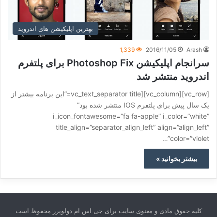
بهترین اپلیکیشن های اندروید
1,339
2016/11/05
Arash
سرانجام اپلیکیشن Photoshop Fix برای پلتفرم
اندروید منتشر شد
[vc_row][vc_column][vc_text_separator title=”این برنامه بیشتر از
یک سال پیش برای پلتفرم IOS منتشر شده بود”
i_icon_fontawesome=”fa fa-apple” i_color=”white”
title_align=”separator_align_left” align=”align_left”
color=”violet”…
بیشتر بخوانید »
کلیه حقوق مادی و معنوی سایت برای جی اس ام دولوپرز محفوظ است