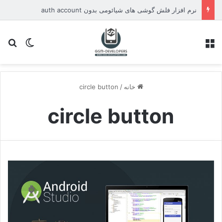
نرم افزار فلش گوشی های شیائومی بدون auth account
منو
تغییر پو
جس
خانه
/
circle button
circle button