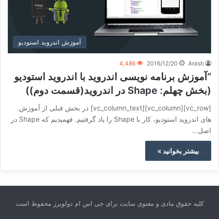
آموزش اندروید استودیو
4,486
2016/12/20
Arash
“آموزش برنامه نویسی اندروید با اندروید استودیو
(بخش چهلم: Shape در اندروید(قسمت دوم))
[vc_row][vc_column][vc_column_text] در بخش قبلی از آموزش
های اندروید استودیو، کار با Shape را یاد گرفتیم. فهمیدیم که Shape در
اصل…
بیشتر بخوانید »
کلیه حقوق مادی و معنوی سایت برای جی اس ام دولوپرز محفوظ است