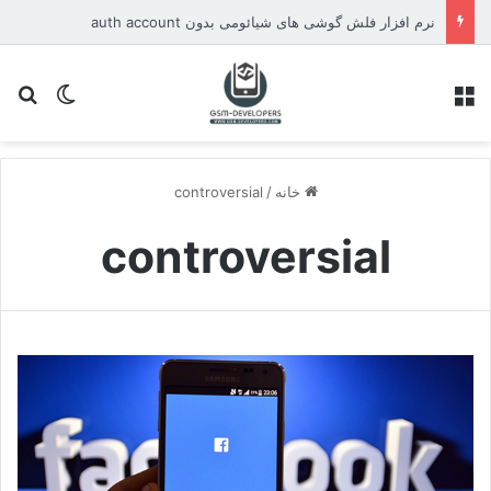
نرم افزار فلش گوشی های شیائومی بدون auth account
منو
تغییر پو
جس
خانه
/
controversial
controversial