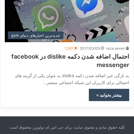
جدیدترین اخبارهای دنیای gsm
1,267
2017/03/05
reza.seven
احتمال اضافه شدن دکمه dislike در facebook
messenger
به تازگی خبر اضافه شدن دکمه dislike به عنوان یکی از گزینه‌ های
احتمالی برای کاربران این شبکه اجتماعی منتشر…
بیشتر بخوانید »
کلیه حقوق مادی و معنوی سایت برای جی اس ام دولوپرز محفوظ است