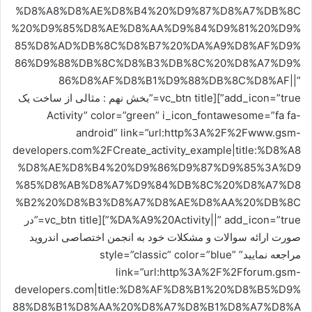
%D8%A8%D8%AE%D8%B4%20%D9%87%D8%A7%DB%8C
%20%D9%85%D8%AE%D8%AA%D9%84%D9%81%20%D9%
85%D8%AD%DB%8C%D8%B7%20%DA%A9%D8%AF%D9%
86%D9%88%DB%8C%D8%B3%DB%8C%20%D8%A7%D9%
86%D8%AF%D8%B1%D9%88%DB%8C%D8%AF||”
add_icon=”true”][vc_btn title=”بخش نهم : مثالی از ساخت یک
Activity” color=”green” i_icon_fontawesome=”fa fa-
android” link=”url:http%3A%2F%2Fwww.gsm-
developers.com%2FCreate_activity_example|title:%D8%A8
%D8%AE%D8%B4%20%D9%86%D9%87%D9%85%3A%D9
%85%D8%AB%D8%A7%D9%84%DB%8C%20%D8%A7%D8
%B2%20%D8%B3%D8%A7%D8%AE%D8%AA%20%DB%8C
%DA%A9%20Activity||” add_icon=”true”][vc_btn title=”در
صورت ارائه سوالات و مشکلات خود به انجمن اختصاصی اندروید
مراجعه نمایید” style=”classic” color=”blue”
link=”url:http%3A%2F%2Fforum.gsm-
developers.com|title:%D8%AF%D8%B1%20%D8%B5%D9%
88%D8%B1%D8%AA%20%D8%A7%D8%B1%D8%A7%D8%A