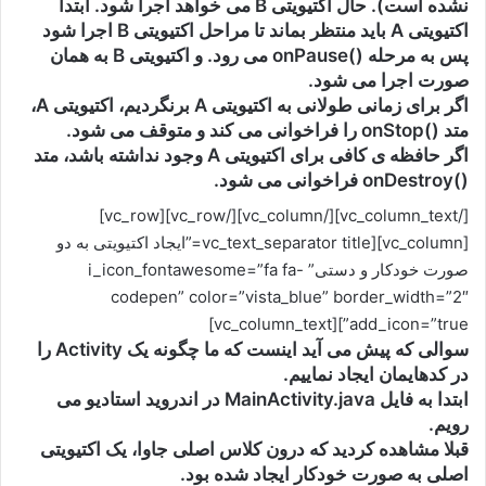
نشده است). حال اکتیویتی B می خواهد اجرا شود. ابتدا
اکتیویتی A باید منتظر بماند تا مراحل اکتیویتی B اجرا شود
پس به مرحله ()onPause می رود. و اکتیویتی B به همان
صورت اجرا می شود.
اگر برای زمانی طولانی به اکتیویتی A برنگردیم، اکتیویتی A،
متد ()onStop را فراخوانی می کند و متوقف می شود.
اگر حافظه ی کافی برای اکتیویتی A وجود نداشته باشد، متد
()onDestroy فراخوانی می شود.
[/vc_column_text][/vc_column][/vc_row][vc_row]
[vc_column][vc_text_separator title=”ایجاد اکتیویتی به دو
صورت خودکار و دستی” i_icon_fontawesome=”fa fa-
codepen” color=”vista_blue” border_width=”2″
add_icon=”true”][vc_column_text]
سوالی که پیش می آید اینست که ما چگونه یک Activity را
در کدهایمان ایجاد نماییم.
ابتدا به فایل MainActivity.java در اندروید استادیو می
رویم.
قبلا مشاهده کردید که درون کلاس اصلی جاوا، یک اکتیویتی
اصلی به صورت خودکار ایجاد شده بود.