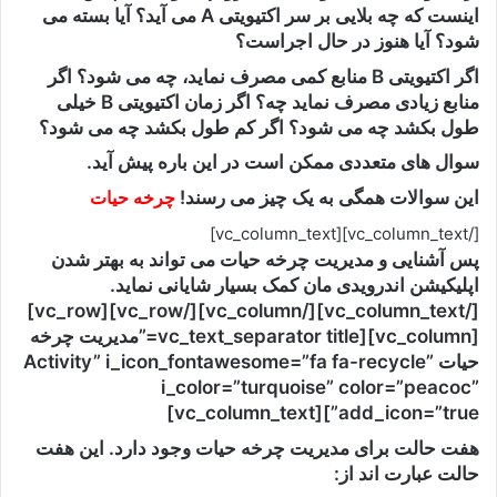
اینست که چه بلایی بر سر اکتیویتی A می آید؟ آیا بسته می
شود؟ آیا هنوز در حال اجراست؟
اگر اکتیویتی B منابع کمی مصرف نماید، چه می شود؟ اگر
منابع زیادی مصرف نماید چه؟ اگر زمان اکتیویتی B خیلی
طول بکشد چه می شود؟ اگر کم طول بکشد چه می شود؟
سوال های متعددی ممکن است در این باره پیش آید.
این سوالات همگی به یک چیز می رسند!
چرخه حیات
[/vc_column_text][vc_column_text]
پس آشنایی و مدیریت چرخه حیات می تواند به بهتر شدن
اپلیکیشن اندرویدی مان کمک بسیار شایانی نماید.
[/vc_column_text][/vc_column][/vc_row][vc_row]
[vc_column][vc_text_separator title=”مدیریت چرخه
حیات Activity” i_icon_fontawesome=”fa fa-recycle”
i_color=”turquoise” color=”peacoc”
add_icon=”true”][vc_column_text]
هفت حالت برای مدیریت چرخه حیات وجود دارد. این هفت
حالت عبارت اند از: