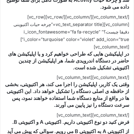
شد و چرخه حیات Activity به صورت کامل برای شما توضیح
داده می شود.
[/vc_column_text][/vc_column][/vc_row][vc_row]
[vc_column][vc_text_separator title=”چرخه حیات اکتیوینی
دقیقا چیست؟” i_icon_fontawesome=”fa fa-recycle”
i_color=”turquoise” color=”violet” add_icon=”true”]
[vc_column_text]
در اپلیکیشن هایی که طراحی خواهیم کرد و یا اپلیکیشن های
حاضر در دستگاه اندرویدی شما، هر اپلیکیشن از چندین
اکتیویتی تشکیل شده است.
[/vc_column_text][vc_column_text]
وقتی یک کاربر، اپلیکیشن را اجرا می کند، هر اکتیویتی، بخشی
از حافظه ی اصلی دستگاه را تشکیل خواهد داد. این اکتیویتی
ها در واقع از منابع دستگاه شما استفاده خواهند نمود، پس
سرعت دستگاه را نیز پایین می آورند.
[/vc_column_text][vc_column_text]
فرض کنید دو نوع اکتیویتی داریم. اکتیویتی A و اکتیویتی B.
از اکتیویتی A به اکتیویتی B می رویم. سوالی که پیش می آید