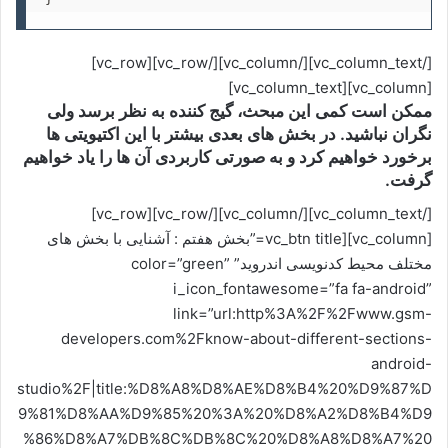
[/vc_column_text][/vc_column][/vc_row][vc_row]
[vc_column][vc_column_text]
ممکن است کمی این مبحث، گیج کننده به نظر برسد ولی
نگران نباشید. در بخش های بعدی بیشتر با این اکتیویتی ها
برخورد خواهیم کرد و به صورتی کاربردی آن ها را یاد خواهیم
گرفت.
[/vc_column_text][/vc_column][/vc_row][vc_row]
[vc_column][vc_btn title=”بخش هفتم : آشنایی با بخش های
مختلف محیط کدنویسی اندروید” color=”green”
i_icon_fontawesome=”fa fa-android”
link=”url:http%3A%2F%2Fwww.gsm-
developers.com%2Fknow-about-different-sections-
android-
studio%2F|title:%D8%A8%D8%AE%D8%B4%20%D9%87%D
9%81%D8%AA%D9%85%20%3A%20%D8%A2%D8%B4%D9
%86%D8%A7%DB%8C%DB%8C%20%D8%A8%D8%A7%20