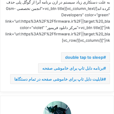
به علت دستکاری زیاد سیستم در ازن برنامه آنرا از گوگل پلی حذف
کرده اند[/vc_column_text][vc_btn title=”انجمن تخصصی Gsm-
Developers” color=”green”
link=”url:https%3A%2F%2Ffirmware.ir%2F||target:%20_bla
nk|”][vc_btn title=”مرکز دانلود فریمور” color=”violet”
link=”url:https%3A%2F%2Ffirmware.ir%2F||target:%20_bla
nk|”][/vc_column][/vc_row]
double tap to sleep
برنامه دابل تاپ برای خاموشی صفحه
قابلیت دابل تاپ برای خاموشی صفحه در تمام دستگاها